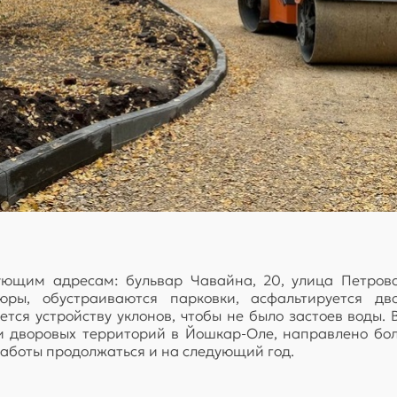
щим адресам: бульвар Чавайна, 20, улица Петрова, 
юры, обустраиваются парковки, асфальтируется дв
ся устройству уклонов, чтобы не было застоев воды. В
 дворовых территорий в Йошкар-Оле, направлено боле
Работы продолжаться и на следующий год.