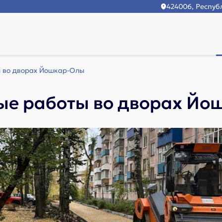
424006, Республ
 во дворах Йошкар-Олы
ые работы во дворах Йо