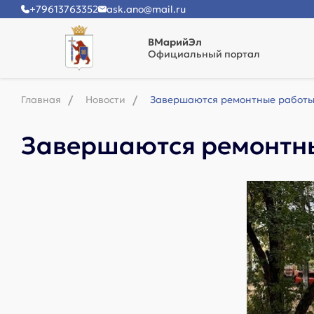
+79613763352
ask.ano@mail.ru
ВМарийЭл
Официальный портал
Главная
Новости
Завершаются ремонтные работы
Завершаются ремонтн