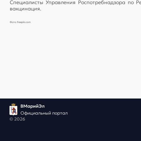
Специалисты Управления Роспотребнадзора по Р
вакцинация.
Фото freepik.com
ВМарийЭл
Официальный портал
© 2026