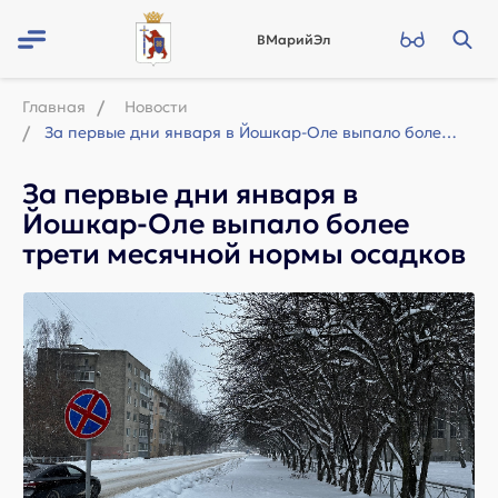
ВМарийЭл
Главная
Новости
За первые дни января в Йошкар-Оле выпало более трети месячной нормы осадков
За первые дни января в
Йошкар-Оле выпало более
трети месячной нормы осадков