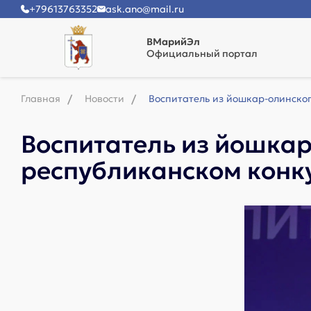
+79613763352
ask.ano@mail.ru
ВМарийЭл
Официальный портал
Главная
Новости
Воспитатель из йошкар-олинског
Воспитатель из йошка
республиканском конк