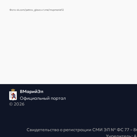
Фото vk.com/petrov_glava и t.me/mvpmariel12
ВМарийЭл
Официальный портал
© 2026
Свидетельство о регистрации СМИ ЭЛ № ФС 77 – 8
Учредитель: 