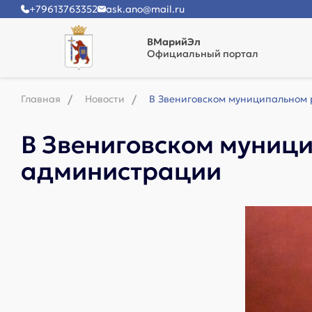
+79613763352
ask.ano@mail.ru
ВМарийЭл
Официальный портал
Главная
Новости
В Звениговском муниципальном
В Звениговском муниц
администрации