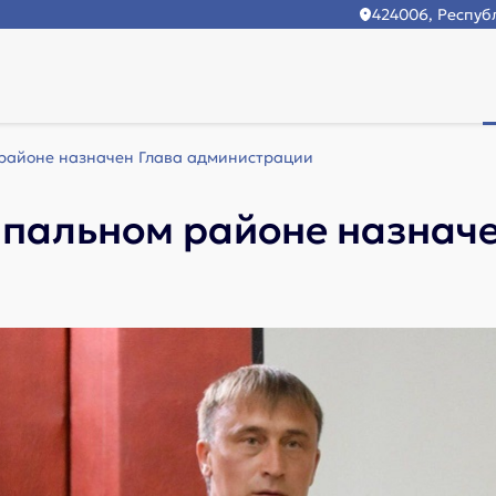
424006, Республ
 районе назначен Глава администрации
ипальном районе назначе