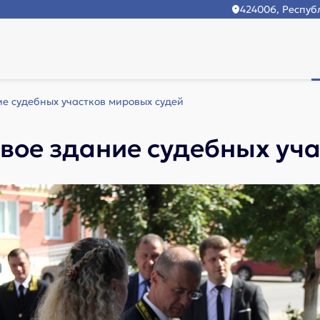
424006, Республ
ие судебных участков мировых судей
овое здание судебных уч