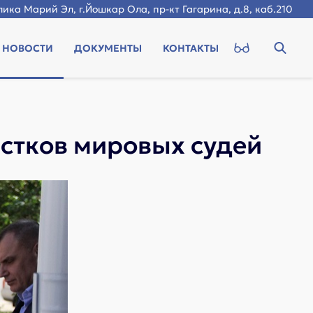
ика Марий Эл, г.Йошкар Ола, пр-кт Гагарина, д.8, каб.210
НОВОСТИ
ДОКУМЕНТЫ
КОНТАКТЫ
астков мировых судей