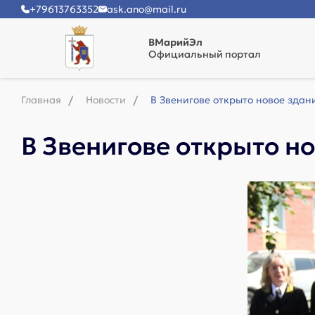
+79613763352
ask.ano@mail.ru
ВМарийЭл
Официальный портал
Главная
Новости
В Звенигове открыто новое здан
В Звенигове открыто н