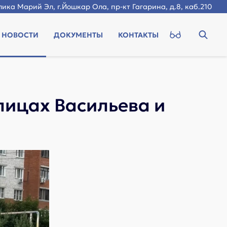
ика Марий Эл, г.Йошкар Ола, пр-кт Гагарина, д.8, каб.210
НОВОСТИ
ДОКУМЕНТЫ
КОНТАКТЫ
лицах Васильева и