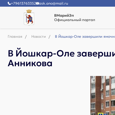
+79613763352
ask.ano@mail.ru
ВМарийЭл
Официальный портал
Главная
Новости
В Йошкар-Оле завершили ямочны
В Йошкар-Оле заверши
Анникова