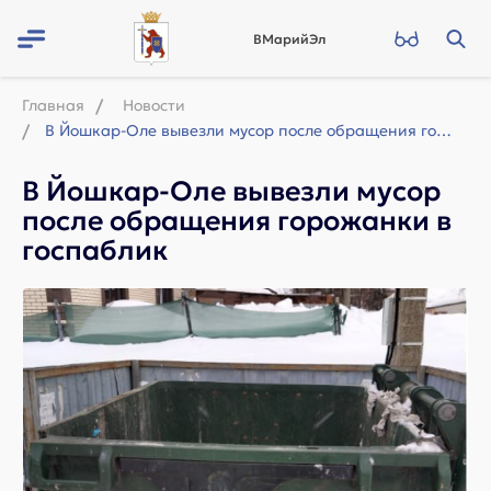
ВМарийЭл
Главная
Новости
В Йошкар-Оле вывезли мусор после обращения горожанки в госпаблик
В Йошкар-Оле вывезли мусор
после обращения горожанки в
госпаблик