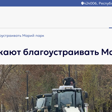
424006, Республ
оустраивать Марий парк
ают благоустраивать М