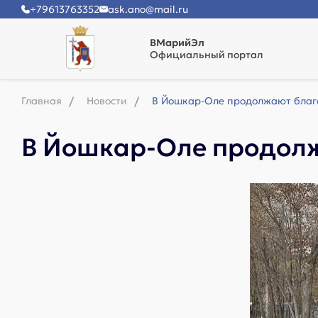
+79613763352
ask.ano@mail.ru
ВМарийЭл
Официальный портал
Главная
Новости
В Йошкар-Оле продолжают благ
В Йошкар-Оле продолж