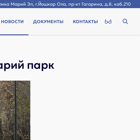
ика Марий Эл, г.Йошкар Ола, пр-кт Гагарина, д.8, каб.210
НОВОСТИ
ДОКУМЕНТЫ
КОНТАКТЫ
арий парк