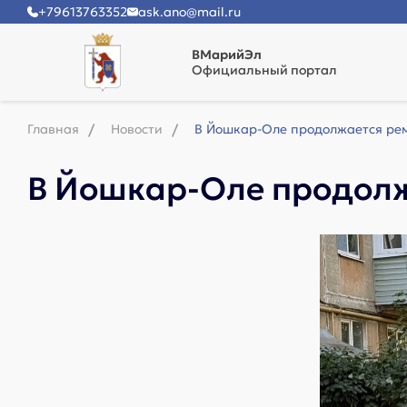
+79613763352
ask.ano@mail.ru
ВМарийЭл
Официальный портал
Главная
Новости
В Йошкар-Оле продолжается рем
В Йошкар-Оле продолж