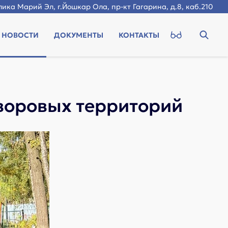
ика Марий Эл, г.Йошкар Ола, пр-кт Гагарина, д.8, каб.210
НОВОСТИ
ДОКУМЕНТЫ
КОНТАКТЫ
воровых территорий