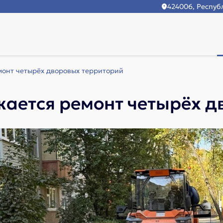
424006, Республ
онт четырёх дворовых территорий
ается ремонт четырёх д