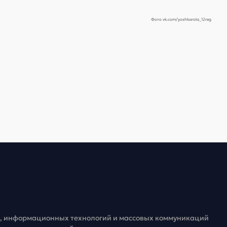
Фото vk.com/yoshkarola_12reg
зи, информационных технологий и массовых коммуникаций