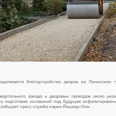
должается благоустройство дворов на Ленинском п
квартального заезда и дворовых проездов около ука
по подготовке оснований под будущее асфальтировани
 сообщает пресс-служба мэрии Йошкар-Олы.