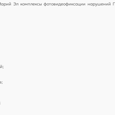
Марий Эл комплексы фотовидеофиксации нарушений П
й;
в;
;