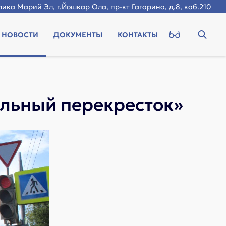
ика Марий Эл, г.Йошкар Ола, пр-кт Гагарина, д.8, каб.210
НОВОСТИ
ДОКУМЕНТЫ
КОНТАКТЫ
альный перекресток»