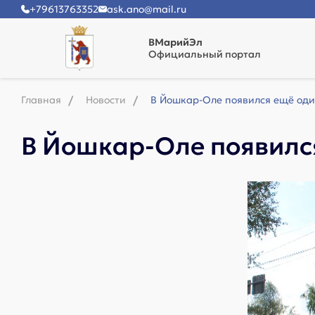
+79613763352
ask.ano@mail.ru
ВМарийЭл
Официальный портал
Главная
Новости
В Йошкар-Оле появился ещё оди
В Йошкар-Оле появилс