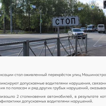
иксации стал оживленный перекрёсток улиц Машиностро
 фиксируют допускаемые водителями нарушения, связа
ия по полосам и ряд других грубых нарушений, оказыв
оизошло 2 столкновения автомобилей, в результате ко
рофилактики допускаемых водителями нарушений.