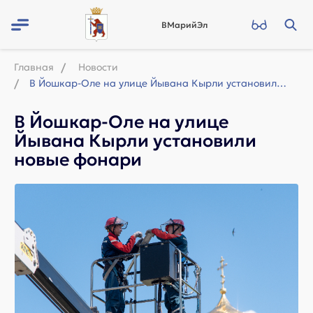
ВМарийЭл
Главная
Новости
В Йошкар-Оле на улице Йывана Кырли установили новые фонари
В Йошкар-Оле на улице
Йывана Кырли установили
новые фонари