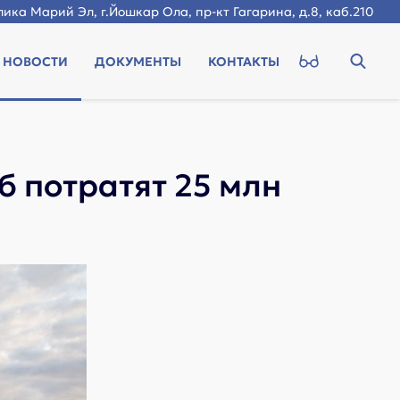
ика Марий Эл, г.Йошкар Ола, пр-кт Гагарина, д.8, каб.210
НОВОСТИ
ДОКУМЕНТЫ
КОНТАКТЫ
б потратят 25 млн