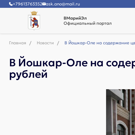
+79613763352
ask.ano@mail.ru
ВМарийЭл
Официальный портал
Главная
Новости
В Йошкар-Оле на содержание цв
В Йошкар-Оле на содер
рублей