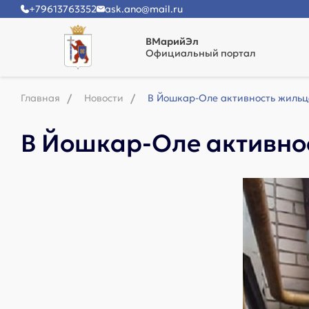
+79613763352
ask.ano@mail.ru
ВМарийЭл
Официальный портал
Главная
Новости
В Йошкар-Оле активность жильц
В Йошкар-Оле активно