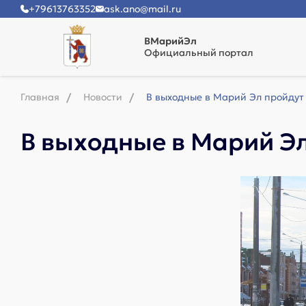
+79613763352
ask.ano@mail.ru
ВМарийЭл
Официальный портал
Главная
Новости
В выходные в Марий Эл пройдут
В выходные в Марий Эл