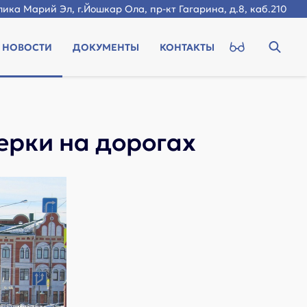
ика Марий Эл, г.Йошкар Ола, пр-кт Гагарина, д.8, каб.210
НОВОСТИ
ДОКУМЕНТЫ
КОНТАКТЫ
ерки на дорогах