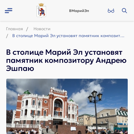
ВМарийЭл
Главная
Новости
В столице Марий Эл установят памятник композитору Андрею Эшпаю
В столице Марий Эл установят
памятник композитору Андрею
Эшпаю