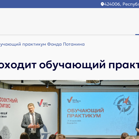
424006, Республ
обучающий практикум Фонда Потанина
роходит обучающий прак