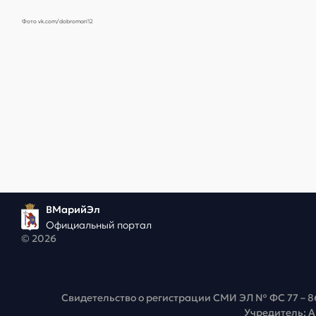
Фото vk.com/dobromari12
ВМарийЭл
Официальный портал
© 2026
Свидетельство о регистрации СМИ ЭЛ № ФС 77 – 8
Учредитель: 