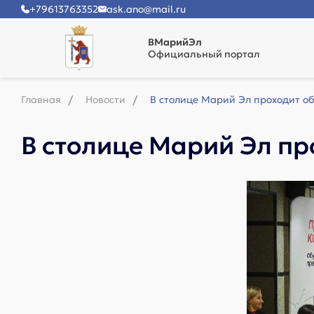
+79613763352
ask.ano@mail.ru
ВМарийЭл
Официальный портал
Главная
Новости
В столице Марий Эл проходит 
В столице Марий Эл п