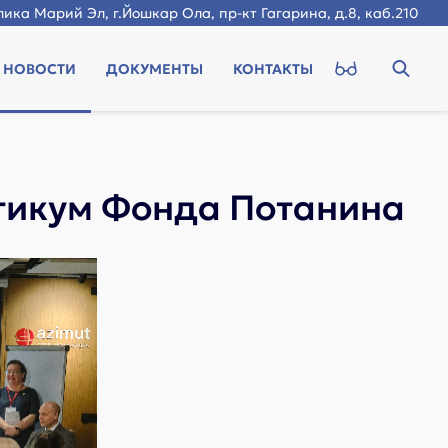
ика Марий Эл, г.Йошкар Ола, пр-кт Гагарина, д.8, каб.210
НОВОСТИ
ДОКУМЕНТЫ
КОНТАКТЫ
тикум Фонда Потанина