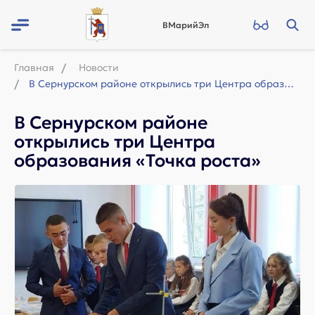
ВМарийЭл
Главная
Новости
В Сернурском районе открылись три Центра образования «Точка роста»
В Сернурском районе
открылись три Центра
образования «Точка роста»