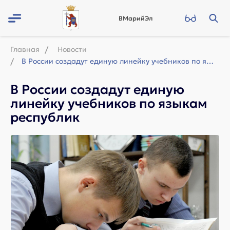
ВМарийЭл
Главная
Новости
В России создадут единую линейку учебников по языкам республик
В России создадут единую
линейку учебников по языкам
республик