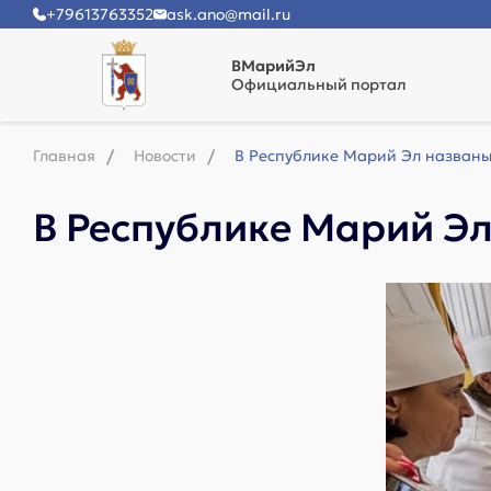
+79613763352
ask.ano@mail.ru
ВМарийЭл
Официальный портал
Главная
Новости
В Республике Марий Эл названы
В Республике Марий Э