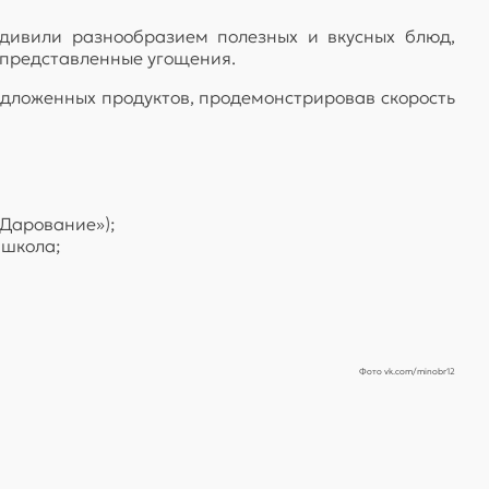
удивили разнообразием полезных и вкусных блюд,
 представленные угощения.
едложенных продуктов, продемонстрировав скорость
«Дарование»);
 школа;
Фото vk.com/minobr12