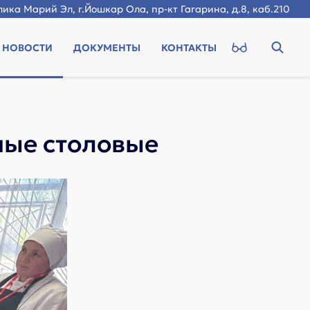
ика Марий Эл, г.Йошкар Ола, пр-кт Гагарина, д.8, каб.210
НОВОСТИ
ДОКУМЕНТЫ
КОНТАКТЫ
ные столовые