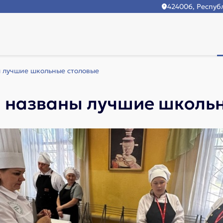
424006, Республ
 лучшие школьные столовые
л названы лучшие школь