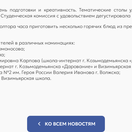
ень подготовки и креативность. Тематические столы 
 Студенческая комиссия с удовольствием дегустировала
олтора часа приготовить несколько горячих блюд из пр
телей в различных номинациях:
омоносова;
ла;
ировна Карпова (школа-интернат г. Козьмодемьянска 
рнат г. Козьмодемьянска «Дарование» и Визимьярская
 №2 им. Героя России Валерия Иванова г. Волжска;
— Визимьярская школа.
КО ВСЕМ НОВОСТЯМ