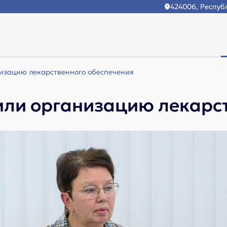
424006, Республ
низацию лекарственного обеспечения
или организацию лекарс