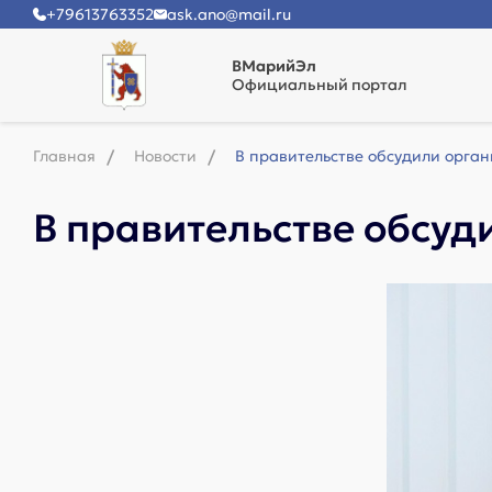
+79613763352
ask.ano@mail.ru
ВМарийЭл
Официальный портал
Главная
Новости
В правительстве обсудили орга
В правительстве обсуд