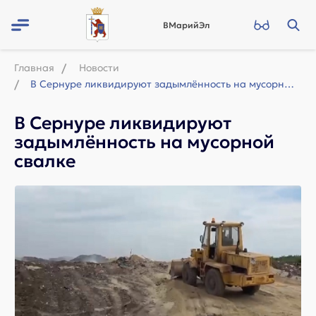
ВМарийЭл
Главная
Новости
В Сернуре ликвидируют задымлённость на мусорной свалке
В Сернуре ликвидируют
задымлённость на мусорной
свалке