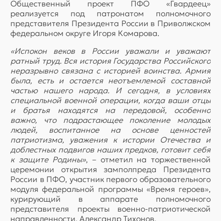
Общественный проект ПФО «Гвардеец»
реализуется под патронатом полномочного
представителя Президента России в Приволжском
федеральном округе Игоря Комарова.
«Испокон веков в России уважали и уважают
ратный труд. Вся история Государства Российского
неразрывно связана с историей воинства. Армия
была, есть и остается неотъемлемой составной
частью нашего народа. И сегодня, в условиях
специальной военной операции, когда ваши отцы
и братья находятся на передовой, особенно
важно, что подрастающее поколение молодых
людей, воспитанное на основе ценностей
патриотизма, уважения к истории Отечества и
доблестных подвигов наших предков, готовит себя
к защите Родины»
, – отметил на торжественной
церемонии открытия замполпреда Президента
России в ПФО, участник первого образовательного
модуля федеральной программы «Время героев»,
курирующий в аппарате полномочного
представителя проекты военно-патриотической
направленности, Александр Тихонов.