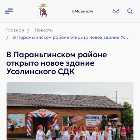
ВМарийЭл
Главная
Новости
В Параньгинском районе открыто новое здание Усолинского СДК
В Параньгинском районе
открыто новое здание
Усолинского СДК