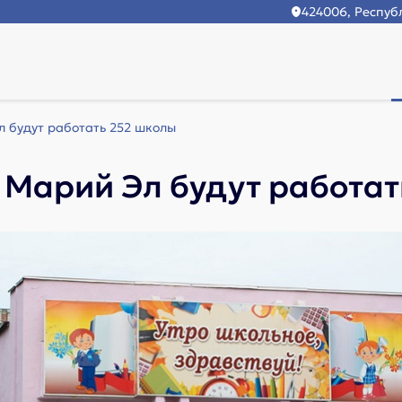
424006, Республ
л будут работать 252 школы
в Марий Эл будут работа