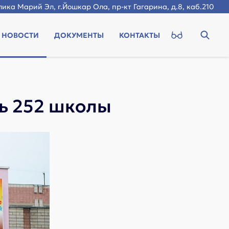
ика Марий Эл, г.Йошкар Ола, пр-кт Гагарина, д.8, каб.210
НОВОСТИ
ДОКУМЕНТЫ
КОНТАКТЫ
ть 252 школы