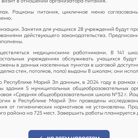
визит в отношении организатора питания.
лах. Рационы питания, цикличное меню согласован
меню.
изации. Занятия для учащихся 28 учреждений будут пр
бованиями действующего законодательства. Предписани
ыполнены.
ществляться медицинскими работниками. В 141 шк
стальных учреждениях обслуживать учащихся будут
ожены в данных населенных пунктах в шаговой доступн
елка стен, потолков, пола) выданы 8 школам; они испо
 Республике Марий Эл данным, в 2024 году в рамка
ны здания 5 муниципальных общеобразовательных ор
новая «Средняя общеобразовательная школа №32 г. Йо
гии в Республике Марий Эл» проведены исследовани
ния от гигиенических нормативов не установлены. Пр
о района на 725 мест. Завершить работы планируется д