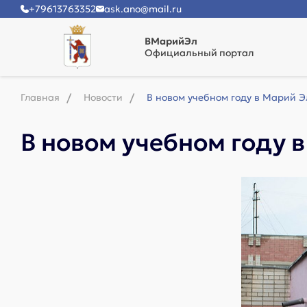
+79613763352
ask.ano@mail.ru
ВМарийЭл
Официальный портал
Главная
Новости
В новом учебном году в Марий Э
В новом учебном году 