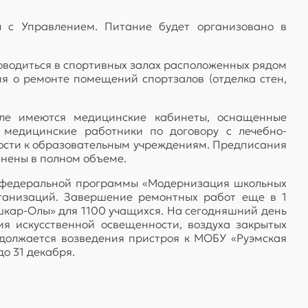
ы с Управлением. Питание будет организовано в
оводиться в спортивных залах расположенных рядом
я о ремонте помещений спортзалов (отделка стен,
оле имеются медицинские кабинеты, оснащенные
 медицинские работники по договору с лечебно-
ости к образовательным учреждениям. Предписания
лнены в полном объеме.
х федеральной программы «Модернизация школьных
ганизаций. Завершение ремонтных работ еще в 1
шкар-Олы» для 1100 учащихся. На сегодняшний день
я искусственной освещенности, воздуха закрытых
одолжается возведения пристроя к МОБУ «Руэмская
о 31 декабря.