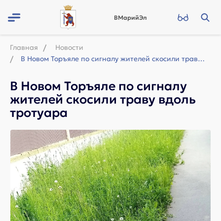
ВМарийЭл
Главная
Новости
В Новом Торъяле по сигналу жителей скосили траву вдоль тротуара
В Новом Торъяле по сигналу
жителей скосили траву вдоль
тротуара