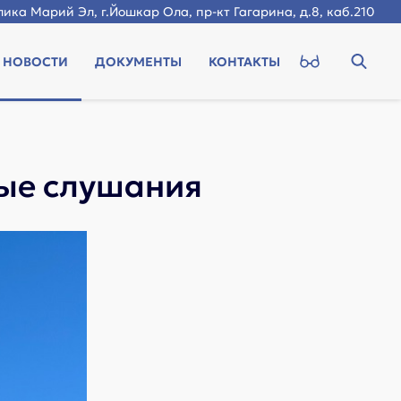
ика Марий Эл, г.Йошкар Ола, пр-кт Гагарина, д.8, каб.210
НОВОСТИ
ДОКУМЕНТЫ
КОНТАКТЫ
ные слушания