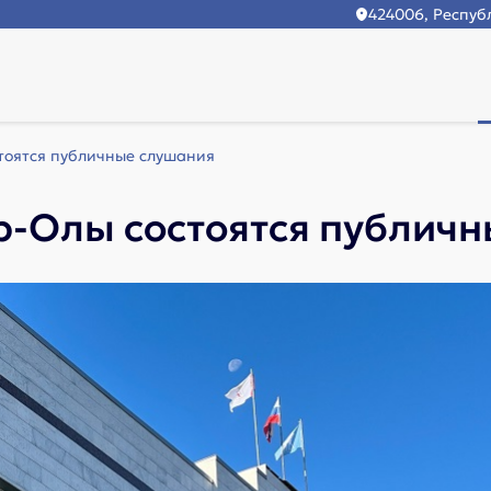
424006, Республ
тоятся публичные слушания
р-Олы состоятся публич