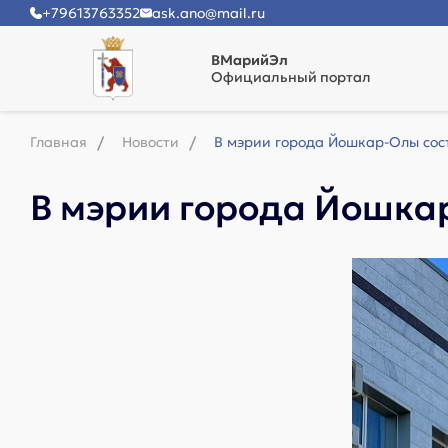
+79613763352
ask.ano@mail.ru
ВМарийЭл
Официальный портал
Главная
Новости
В мэрии города Йошкар-Олы сос
В мэрии города Йошка