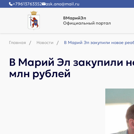
+79613763352
ask.ano@mail.ru
ВМарийЭл
Официальный портал
Главная
Новости
В Марий Эл закупили новое реа
В Марий Эл закупили н
млн рублей