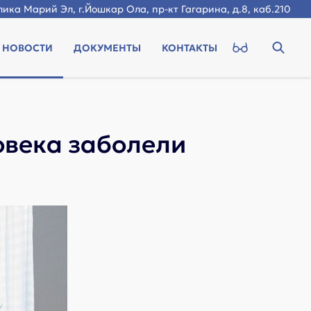
ика Марий Эл, г.Йошкар Ола, пр-кт Гагарина, д.8, каб.210
НОВОСТИ
ДОКУМЕНТЫ
КОНТАКТЫ
овека заболели