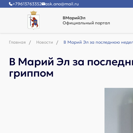
+79613763352
ask.ano@mail.ru
ВМарийЭл
Официальный портал
Главная
Новости
В Марий Эл за последнюю недел
В Марий Эл за последн
гриппом