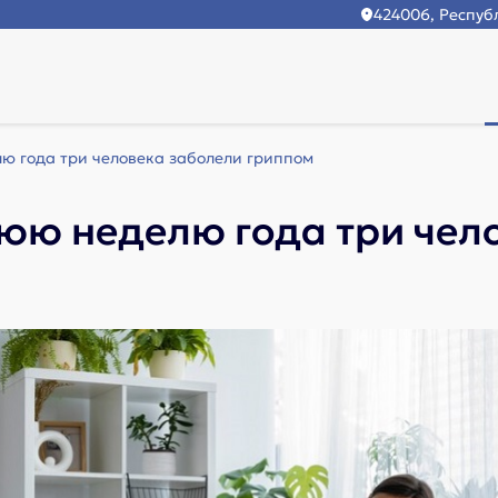
424006, Республ
ю года три человека заболели гриппом
юю неделю года три чел