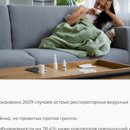
трировано 2659 случаев острых респираторных вирусны
бёнка, не привитых против гриппа.
 заболеваемости на 28,4% ниже показателя предыдущей 