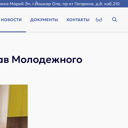
ика Марий Эл, г.Йошкар Ола, пр-кт Гагарина, д.8, каб.210
НОВОСТИ
ДОКУМЕНТЫ
КОНТАКТЫ
тав Молодежного