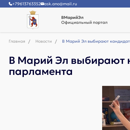
+79613763352
ask.ano@mail.ru
ВМарийЭл
Официальный портал
Главная
Новости
В Марий Эл выбирают кандидат
В Марий Эл выбирают 
парламента