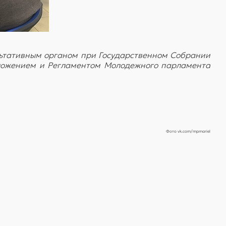
ьтативным органом при Государственном Собрании
оложением и Регламентом Молодежного парламента
Фото vk.com/mpmariel