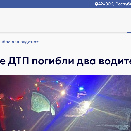
424006, Республ
гибли два водителя
те ДТП погибли два водит