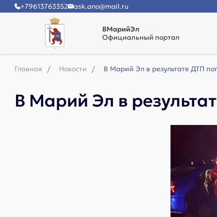
+79613763352
ask.ano@mail.ru
ВМарийЭл
Официальный портал
Главная
Новости
В Марий Эл в результате ДТП по
В Марий Эл в результа