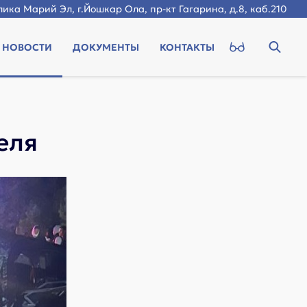
ика Марий Эл, г.Йошкар Ола, пр-кт Гагарина, д.8, каб.210
НОВОСТИ
ДОКУМЕНТЫ
КОНТАКТЫ
еля