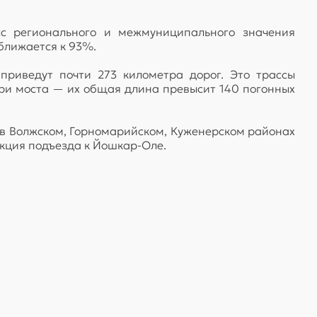
сс регионального и межмуниципального значения
иближается к 93%.
риведут почти 273 километра дорог. Это трассы
три моста — их общая длина превысит 140 погонных
я в Волжском, Горномарийском, Куженерском районах
укция подъезда к Йошкар-Оле.