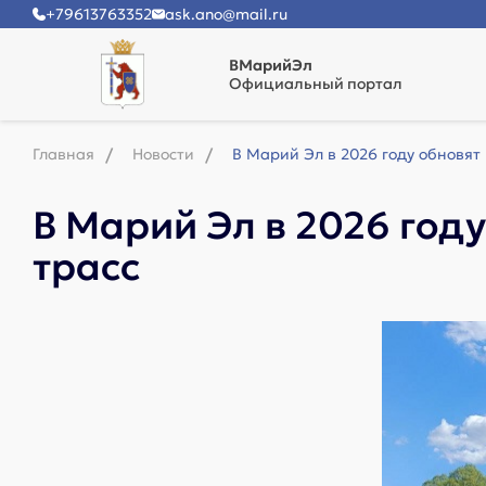
+79613763352
ask.ano@mail.ru
ВМарийЭл
Официальный портал
Главная
Новости
В Марий Эл в 2026 году обновят
В Марий Эл в 2026 год
трасс