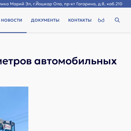
ика Марий Эл, г.Йошкар Ола, пр-кт Гагарина, д.8, каб.210
НОВОСТИ
ДОКУМЕНТЫ
КОНТАКТЫ
ометров автомобильных