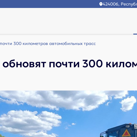
424006, Республ
 почти 300 километров автомобильных трасс
у обновят почти 300 кил