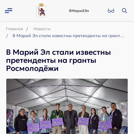
ВМарийЭл
Главная
Новости
В Марий Эл стали известны претенденты на гранты Росмолодёжи
В Марий Эл стали известны
претенденты на гранты
Росмолодёжи