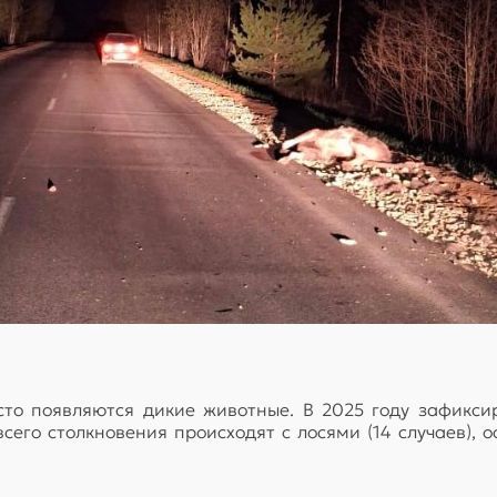
сто появляются дикие животные. В 2025 году зафикси
сего столкновения происходят с лосями (14 случаев), 