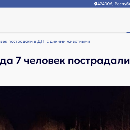
424006, Республ
овек пострадали в ДТП с дикими животными
ода 7 человек пострадали