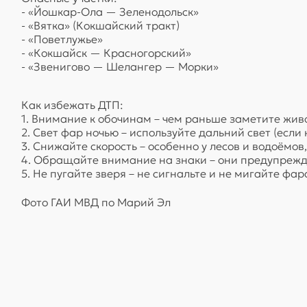
- «Йошкар-Ола — Зеленодольск»
- «Вятка» (Кокшайский тракт)
- «Поветлужье»
- «Кокшайск — Красногорский»
- «Звенигово — Шелангер — Морки»
Как избежать ДТП:
1. Внимание к обочинам – чем раньше заметите живо
2. Свет фар ночью – используйте дальний свет (есл
3. Снижайте скорость – особенно у лесов и водоёмов
4. Обращайте внимание на знаки – они предупреж
5. Не пугайте зверя – не сигнальте и не мигайте фа
Фото ГАИ МВД по Марий Эл