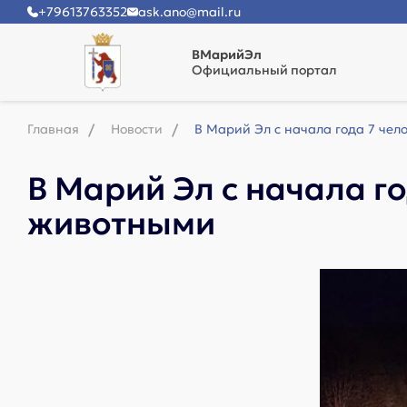
+79613763352
ask.ano@mail.ru
ВМарийЭл
Официальный портал
Главная
Новости
В Марий Эл с начала года 7 чел
В Марий Эл с начала г
животными