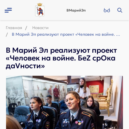
ВМарийЭл
Главная
Новости
В Марий Эл реализуют проект «Человек на войне. БеZ срOка даVности»
В Марий Эл реализуют проект
«Человек на войне. БеZ срOка
даVности»