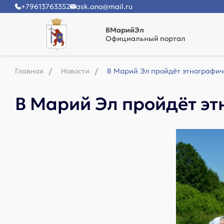
+79613763352
ask.ano@mail.ru
ВМарийЭл
Официальный портал
Главная
Новости
В Марий Эл пройдёт этнографич
В Марий Эл пройдёт э