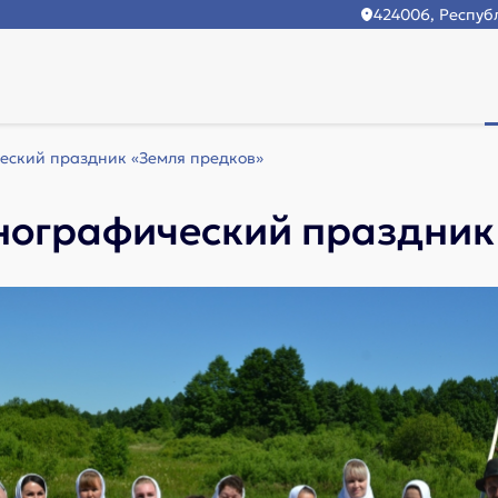
424006, Республ
еский праздник «Земля предков»
тнографический праздник