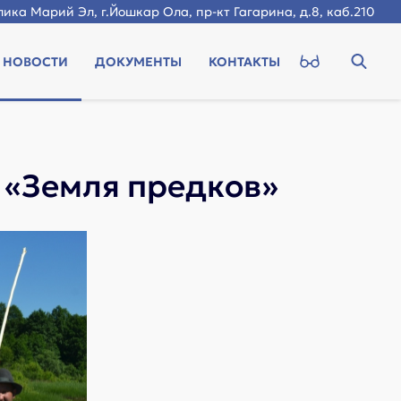
ика Марий Эл, г.Йошкар Ола, пр-кт Гагарина, д.8, каб.210
НОВОСТИ
ДОКУМЕНТЫ
КОНТАКТЫ
 «Земля предков»