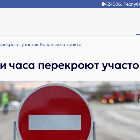
424006, Республ
ерекроют участок Казанского тракта
ри часа перекроют участо