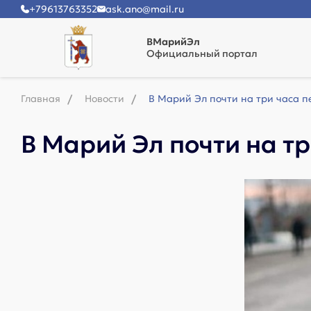
+79613763352
ask.ano@mail.ru
ВМарийЭл
Официальный портал
Главная
Новости
В Марий Эл почти на три часа п
В Марий Эл почти на т