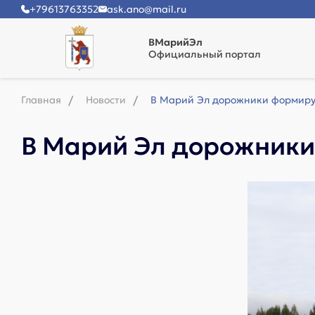
+79613763352
ask.ano@mail.ru
ВМарийЭл
Официальный портал
Главная
Новости
В Марий Эл дорожники формиру
В Марий Эл дорожники