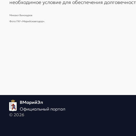
необходимое условие для обеспечения долговечнос
Михаил Винокуров
Фото ГКУ «Марийскавтодор».
ВМарийЭл
Официальный портал
© 2026