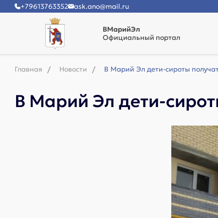
+79613763352
ask.ano@mail.ru
ВМарийЭл
Официальный портал
Главная
Новости
В Марий Эл дети-сироты получа
В Марий Эл дети-сиро