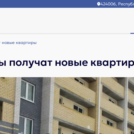
424006, Республ
т новые квартиры
ты получат новые кварти