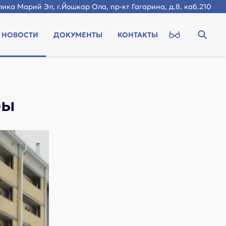
ика Марий Эл, г.Йошкар Ола, пр-кт Гагарина, д.8, каб.210
НОВОСТИ
ДОКУМЕНТЫ
КОНТАКТЫ
ры