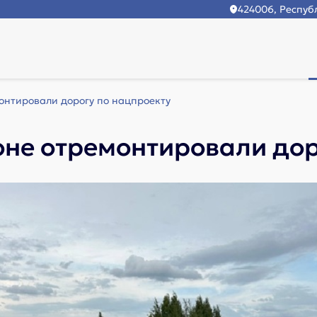
424006, Республ
онтировали дорогу по нацпроекту
оне отремонтировали дор