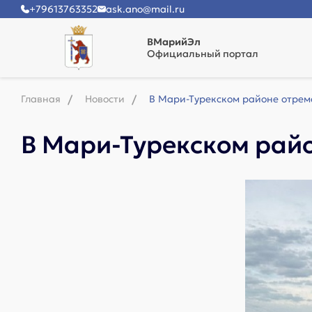
+79613763352
ask.ano@mail.ru
ВМарийЭл
Официальный портал
Главная
Новости
В Мари-Турекском районе отрем
В Мари-Турекском рай