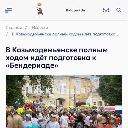
ВМарийЭл
Главная
Новости
В Козьмодемьянске полным ходом идёт подготовка к «Бендериаде»
В Козьмодемьянске полным
ходом идёт подготовка к
«Бендериаде»