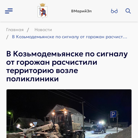
ВМарийЭл
Главная
Новости
В Козьмодемьянске по сигналу от горожан расчистили территорию возле поликлиники
В Козьмодемьянске по сигналу
от горожан расчистили
территорию возле
поликлиники