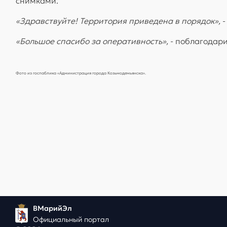
снимками.
«Здравствуйте! Территория приведена в порядок»,
-
«Большое спасибо за оперативность»,
- поблагодар
Фото из госпаблика «Администрация города Козьмодемьянска».
ВМарийЭл
Официальный портал