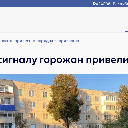
424006, Республ
горожан привели в порядок территорию
сигналу горожан привел