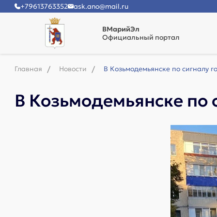
+79613763352
ask.ano@mail.ru
ВМарийЭл
Официальный портал
Главная
Новости
В Козьмодемьянске по сигналу 
В Козьмодемьянске по 