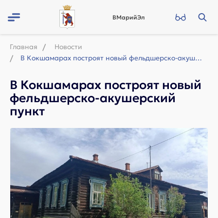
ВМарийЭл
Главная
Новости
В Кокшамарах построят новый фельдшерско-акушерский пункт
В Кокшамарах построят новый
фельдшерско-акушерский
пункт