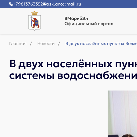
+79613763352
ask.ano@mail.ru
ВМарийЭл
Официальный портал
Главная
Новости
В двух населённых пунктах Вол
В двух населённых пун
системы водоснабжен