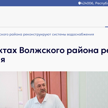
424006, Республ
жского района реконструируют системы водоснабжения
ктах Волжского района 
ия