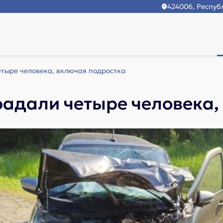
424006, Республ
етыре человека, включая подростка
радали четыре человека,