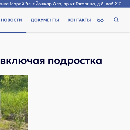
ика Марий Эл, г.Йошкар Ола, пр-кт Гагарина, д.8, каб.210
НОВОСТИ
ДОКУМЕНТЫ
КОНТАКТЫ
 включая подростка