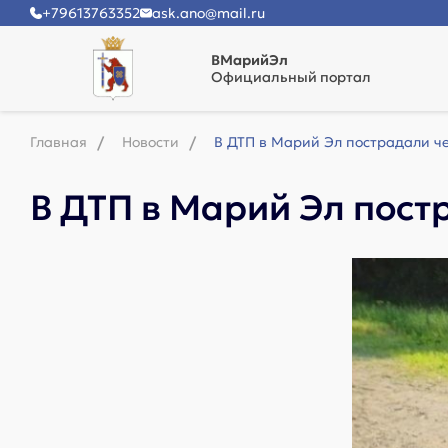
+79613763352
ask.ano@mail.ru
ВМарийЭл
Официальный портал
Главная
Новости
В ДТП в Марий Эл пострадали ч
В ДТП в Марий Эл пост