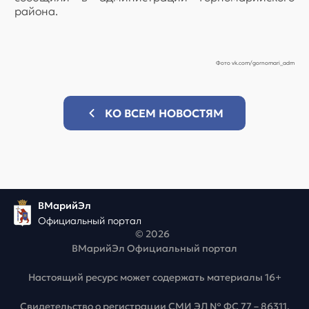
района.
Фото vk.com/gornomari_adm
КО ВСЕМ НОВОСТЯМ
ВМарийЭл
Официальный портал
© 2026
ВМарийЭл Официальный портал
Настоящий ресурс может содержать материалы 16+
Свидетельство о регистрации СМИ ЭЛ № ФС 77 – 86311,