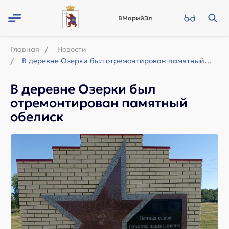
ВМарийЭл
Главная
Новости
В деревне Озерки был отремонтирован памятный обелиск
В деревне Озерки был
отремонтирован памятный
обелиск