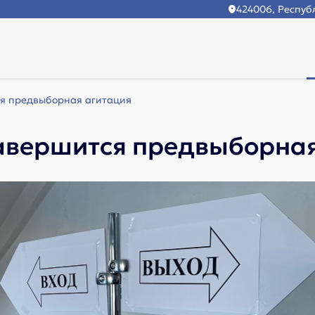
424006, Республ
ся предвыборная агитация
завершится предвыборна