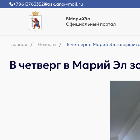
+79613763352
ask.ano@mail.ru
ВМарийЭл
Официальный портал
Главная
Новости
В четверг в Марий Эл завершит
В четверг в Марий Эл 