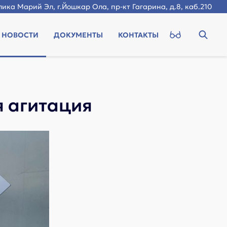
ика Марий Эл, г.Йошкар Ола, пр-кт Гагарина, д.8, каб.210
НОВОСТИ
ДОКУМЕНТЫ
КОНТАКТЫ
я агитация