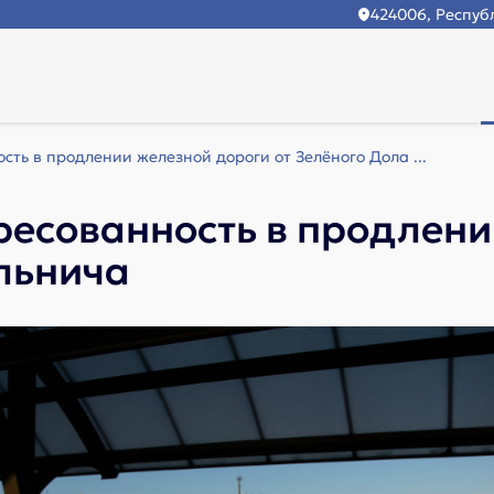
424006, Республ
сть в продлении железной дороги от Зелёного Дола ...
ересованность в продлени
льнича