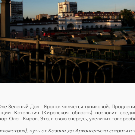
е Зеленый Дол - Яранск является тупиковой. Продлени
танции Котельнич (Кировская область) позволит сое
р-Ола - Киров. Это, в свою очередь, увеличит товарооб
километров), путь от Казани до Архангельска сократитс