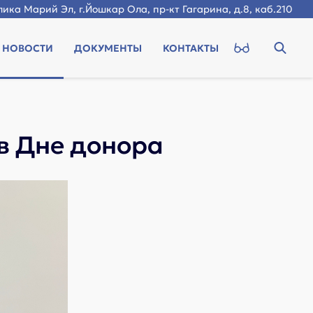
ика Марий Эл, г.Йошкар Ола, пр-кт Гагарина, д.8, каб.210
НОВОСТИ
ДОКУМЕНТЫ
КОНТАКТЫ
в Дне донора