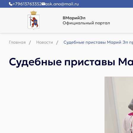
+79613763352
ask.ano@mail.ru
ВМарийЭл
Официальный портал
Главная
Новости
Судебные приставы Марий Эл пр
Судебные приставы Ма